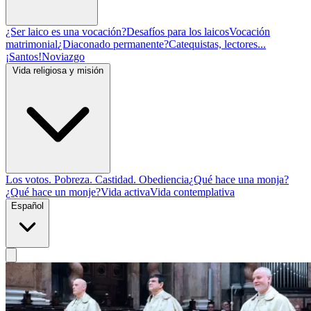
¿Ser laico es una vocación?
Desafíos para los laicos
Vocación
matrimonial
¿Diaconado permanente?
Catequistas, lectores...
¡Santos!
Noviazgo
Vida religiosa y misión
Los votos. Pobreza. Castidad. Obediencia
¿Qué hace una monja?
¿Qué hace un monje?
Vida activa
Vida contemplativa
Español