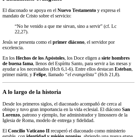
El diaconado se apoya en el
Nuevo Testamento
y expresa el
mandato de Cristo sobre el servicio:
“No he venido a que me sirvan, sino a servir” (cf. Lc
22,27).
Jesús se presenta como el
primer diácono
, el servidor por
excelencia.
En los
Hechos de los Apóstoles
, los Doce eligen a
siete hombres
de buena fama
, llenos del Espíritu Santo, para servir a las mesas y
ayudar a los necesitados (Hch 6,1-6). Entre ellos destacan
Esteban
,
primer mártir, y
Felipe
, llamado
“el evangelista”
(Hch 21,8).
A lo largo de la historia
Desde los primeros siglos, el diaconado acompañó de cerca al
obispo y tuvo gran importancia en la vida eclesial. El diácono
San
Lorenzo
, patrono y ejemplo, fue administrador y limosnero de la
Iglesia de Roma, modelo de entrega y fidelidad.
El
Concilio Vaticano II
recuperó el diaconado como ministerio
estable, con
identidad y misión propias
, abriendo una nueva etapa