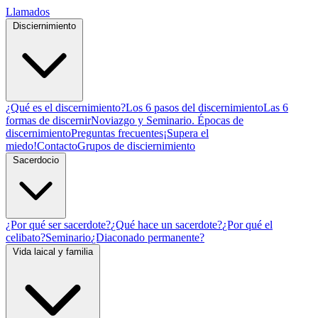
Llamados
Disciernimiento
¿Qué es el discernimiento?
Los 6 pasos del discernimiento
Las 6
formas de discernir
Noviazgo y Seminario. Épocas de
discernimiento
Preguntas frecuentes
¡Supera el
miedo!
Contacto
Grupos de disciernimiento
Sacerdocio
¿Por qué ser sacerdote?
¿Qué hace un sacerdote?
¿Por qué el
celibato?
Seminario
¿Diaconado permanente?
Vida laical y familia