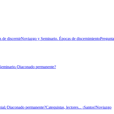
 de discernir
Noviazgo y Seminario. Épocas de discernimiento
Pregunta
Seminario
¿Diaconado permanente?
ial
¿Diaconado permanente?
Catequistas, lectores... ¡Santos!
Noviazgo