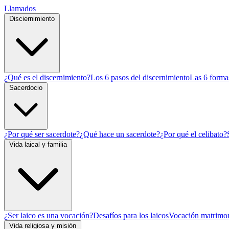
Llamados
Disciernimiento
¿Qué es el discernimiento?
Los 6 pasos del discernimiento
Las 6 formas
Sacerdocio
¿Por qué ser sacerdote?
¿Qué hace un sacerdote?
¿Por qué el celibato?
Vida laical y familia
¿Ser laico es una vocación?
Desafíos para los laicos
Vocación matrimon
Vida religiosa y misión